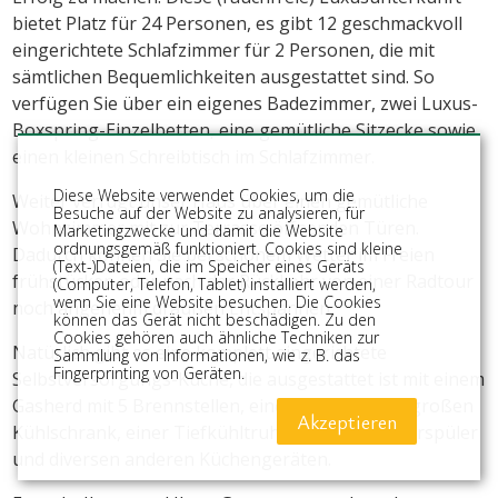
bietet Platz für 24 Personen, es gibt 12 geschmackvoll
eingerichtete Schlafzimmer für 2 Personen, die mit
sämtlichen Bequemlichkeiten ausgestattet sind. So
verfügen Sie über ein eigenes Badezimmer, zwei Luxus-
Boxspring-Einzelbetten, eine gemütliche Sitzecke sowie
einen kleinen Schreibtisch im Schlafzimmer.
Diese Website verwendet Cookies, um die
Weiter verfügt unser Haus über einen gemütliche
Besuche auf der Website zu analysieren, für
Wohnzimmer mit zur Terrasse öffnenden Türen.
Marketingzwecke und damit die Website
ordnungsgemäß funktioniert. Cookies sind kleine
Dadurch können Sie bei schönem Wetter im Freien
(Text-)Dateien, die im Speicher eines Geräts
frühstücken oder nach der Rückkehr von einer Radtour
(Computer, Telefon, Tablet) installiert werden,
wenn Sie eine Website besuchen. Die Cookies
noch angenehm draußen Entspannen.
können das Gerät nicht beschädigen. Zu den
Cookies gehören auch ähnliche Techniken zur
Natürlich gibt es eine komplett eingerichtete
Sammlung von Informationen, wie z. B. das
Fingerprinting von Geräten.
Selbstversorgungs-Küche, die ausgestattet ist mit einem
Gasherd mit 5 Brennstellen, einem Ofen, einem großen
Akzeptieren
Kühlschrank, einer Tiefkühltruhe, einem Geschirrspüler
und diversen anderen Küchengeräten.